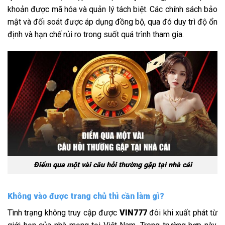
khoản được mã hóa và quản lý tách biệt. Các chính sách bảo
mật và đối soát được áp dụng đồng bộ, qua đó duy trì độ ổn
định và hạn chế rủi ro trong suốt quá trình tham gia.
Điểm qua một vài câu hỏi thường gặp tại nhà cái
Không vào được trang chủ thì cần làm gì?
Tình trạng không truy cập được
VIN777
đôi khi xuất phát từ