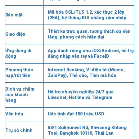
Mã hóa SSL/TLS 1.2, xác thực 2 lớp
Bảo mật
(2FA), hệ thống IDS chống xâm nhập
Thiết kế trực quan, tương thích đa nền
Giao diện
tảng, phong cách hiện đại
Ứng dụng di
App dành riêng cho iOS/Android, hỗ trợ
động
đăng nhập vân tay và FaceID
Phương thức
Internet Banking, Ví điện tử (Momo,
nạp/rút tiền
ZaloPay), Thẻ cào, Tiền mã hóa
Dịch vụ chăm
Hỗ trợ chuyên nghiệp 24/7 qua
sóc khách
Livechat, Hotline và Telegram
hàng
Vốn hóa
Ước tính đạt 150 triệu USD
88/1 Sukhumvit Rd, Khwaeng Khlong
Trụ sở chính
Toei, Bangkok 10110, Thái Lan