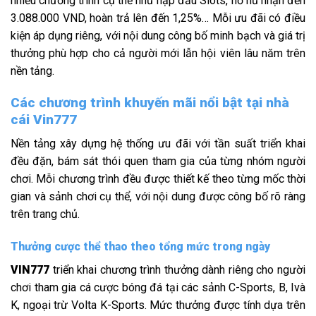
nhiều chương trình cụ thể như nạp đầu Slots, nổ hũ nhận đến
3.088.000 VND, hoàn trả lên đến 1,25%… Mỗi ưu đãi có điều
kiện áp dụng riêng, với nội dung công bố minh bạch và giá trị
thưởng phù hợp cho cả người mới lẫn hội viên lâu năm trên
nền tảng.
Các chương trình khuyến mãi nổi bật tại nhà
cái Vin777
Nền tảng xây dựng hệ thống ưu đãi với tần suất triển khai
đều đặn, bám sát thói quen tham gia của từng nhóm người
chơi. Mỗi chương trình đều được thiết kế theo từng mốc thời
gian và sảnh chơi cụ thể, với nội dung được công bố rõ ràng
trên trang chủ.
Thưởng cược thể thao theo tổng mức trong ngày
VIN777
triển khai chương trình thưởng dành riêng cho người
chơi tham gia cá cược bóng đá tại các sảnh C-Sports, B, Ivà
K, ngoại trừ Volta K-Sports. Mức thưởng được tính dựa trên