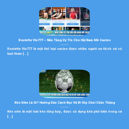
Roulette Vin777 – Nền Tảng Uy Tín Cho Hội Đam Mê Casino
Roulette Vin777 là một thể loại casino được nhiều người ưa thích và có
lượt tham [...]
Kèo Xiên Là Gì? Hướng Dẫn Cách Đọc Và Bí Kíp Chơi Chắc Thắng
Kèo xiên là một loài kèo tổng hợp, được sử dụng khá phổ biến trong cá
[...]