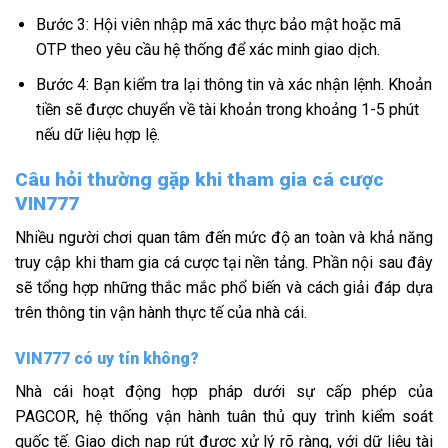
Bước 3: Hội viên nhập mã xác thực bảo mật hoặc mã
OTP theo yêu cầu hệ thống để xác minh giao dịch.
Bước 4: Bạn kiểm tra lại thông tin và xác nhận lệnh. Khoản
tiền sẽ được chuyển về tài khoản trong khoảng 1-5 phút
nếu dữ liệu hợp lệ.
Câu hỏi thường gặp khi tham gia cá cược
VIN777
Nhiều người chơi quan tâm đến mức độ an toàn và khả năng
truy cập khi tham gia cá cược tại nền tảng. Phần nội sau đây
sẽ tổng hợp những thắc mắc phổ biến và cách giải đáp dựa
trên thông tin vận hành thực tế của nhà cái.
VIN777 có uy tín không?
Nhà cái hoạt động hợp pháp dưới sự cấp phép của
PAGCOR, hệ thống vận hành tuân thủ quy trình kiểm soát
quốc tế. Giao dịch nạp rút được xử lý rõ ràng, với dữ liệu tài