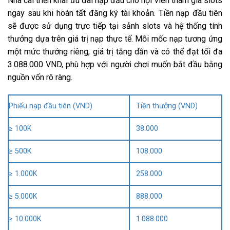
Nhà cái triển khai ưu đãi nạp đầu cho hội viên tham gia slots
ngay sau khi hoàn tất đăng ký tài khoản. Tiền nạp đầu tiên
sẽ được sử dụng trực tiếp tại sảnh slots và hệ thống tính
thưởng dựa trên giá trị nạp thực tế. Mỗi mốc nạp tương ứng
một mức thưởng riêng, giá trị tăng dần và có thể đạt tối đa
3.088.000 VND, phù hợp với người chơi muốn bắt đầu bằng
nguồn vốn rõ ràng.
Phiếu nạp đầu tiên (VND)
Tiền thưởng (VND)
≥ 100K
38.000
≥ 500K
108.000
≥ 1.000K
258.000
≥ 5.000K
888.000
≥ 10.000K
1.088.000