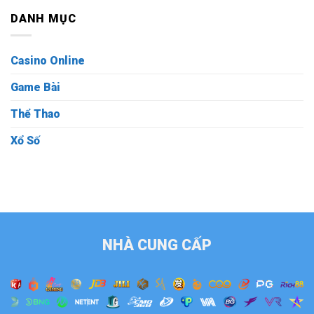
DANH MỤC
Casino Online
Game Bài
Thể Thao
Xổ Số
NHÀ CUNG CẤP