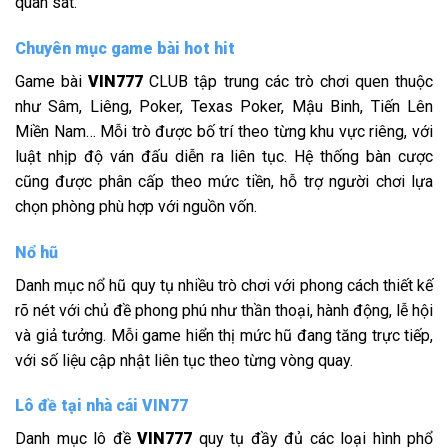
quan sát.
Chuyên mục game bài hot hit
Game bài
VIN777
CLUB tập trung các trò chơi quen thuộc
như Sâm, Liêng, Poker, Texas Poker, Mậu Binh, Tiến Lên
Miền Nam… Mỗi trò được bố trí theo từng khu vực riêng, với
luật nhịp độ ván đấu diễn ra liên tục. Hệ thống bàn cược
cũng được phân cấp theo mức tiền, hỗ trợ người chơi lựa
chọn phòng phù hợp với nguồn vốn.
Nổ hũ
Danh mục nổ hũ quy tụ nhiều trò chơi với phong cách thiết kế
rõ nét với chủ đề phong phú như thần thoại, hành động, lễ hội
và giả tưởng. Mỗi game hiển thị mức hũ đang tăng trực tiếp,
với số liệu cập nhật liên tục theo từng vòng quay.
Lô đề tại nhà cái VIN77
Danh mục lô đề
VIN777
quy tụ đầy đủ các loại hình phổ