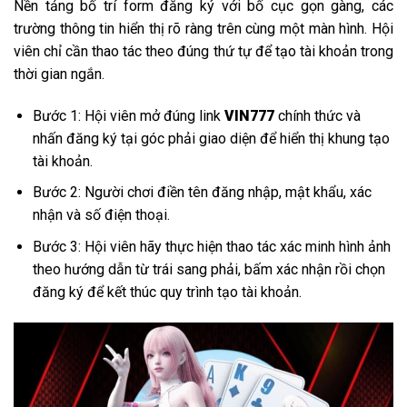
Nền tảng bố trí form đăng ký với bố cục gọn gàng, các
trường thông tin hiển thị rõ ràng trên cùng một màn hình. Hội
viên chỉ cần thao tác theo đúng thứ tự để tạo tài khoản trong
thời gian ngắn.
Bước 1: Hội viên mở đúng link
VIN777
chính thức và
nhấn đăng ký tại góc phải giao diện để hiển thị khung tạo
tài khoản.
Bước 2: Người chơi điền tên đăng nhập, mật khẩu, xác
nhận và số điện thoại.
Bước 3: Hội viên hãy thực hiện thao tác xác minh hình ảnh
theo hướng dẫn từ trái sang phải, bấm xác nhận rồi chọn
đăng ký để kết thúc quy trình tạo tài khoản.