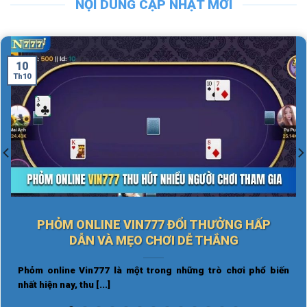
NỘI DUNG CẬP NHẬT MỚI
10
Th10
PHỎM ONLINE VIN777 ĐỔI THƯỞNG HẤP
DẪN VÀ MẸO CHƠI DỄ THẮNG
Phỏm online Vin777 là một trong những trò chơi phổ biến
nhất hiện nay, thu [...]