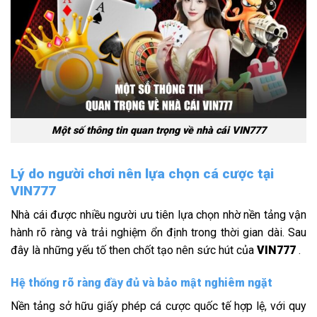
Một số thông tin quan trọng về nhà cái VIN777
Lý do người chơi nên lựa chọn cá cược tại
VIN777
Nhà cái được nhiều người ưu tiên lựa chọn nhờ nền tảng vận
hành rõ ràng và trải nghiệm ổn định trong thời gian dài. Sau
đây là những yếu tố then chốt tạo nên sức hút của
VIN777
.
Hệ thống rõ ràng đầy đủ và bảo mật nghiêm ngặt
Nền tảng sở hữu giấy phép cá cược quốc tế hợp lệ, với quy