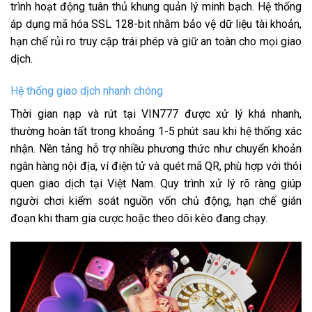
trình hoạt động tuân thủ khung quản lý minh bạch. Hệ thống
áp dụng mã hóa SSL 128-bit nhằm bảo vệ dữ liệu tài khoản,
hạn chế rủi ro truy cập trái phép và giữ an toàn cho mọi giao
dịch.
Hệ thống giao dịch nhanh chóng
Thời gian nạp và rút tại
VIN777
được xử lý khá nhanh,
thường hoàn tất trong khoảng 1-5 phút sau khi hệ thống xác
nhận. Nền tảng hỗ trợ nhiều phương thức như chuyển khoản
ngân hàng nội địa, ví điện tử và quét mã QR, phù hợp với thói
quen giao dịch tại Việt Nam. Quy trình xử lý rõ ràng giúp
người chơi kiểm soát nguồn vốn chủ động, hạn chế gián
đoạn khi tham gia cược hoặc theo dõi kèo đang chạy.