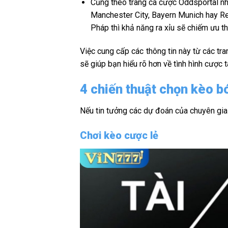
Cũng theo trang cá cược Oddsportal nhận
Manchester City, Bayern Munich hay Re
Pháp thì khả năng ra xỉu sẽ chiếm ưu th
Việc cung cấp các thông tin này từ các t
sẽ giúp bạn hiểu rõ hơn về tình hình cược t
4 chiến thuật chọn kèo bó
Nếu tin tưởng các dự đoán của chuyên gia
Chơi kèo cược lẻ