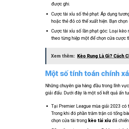
được ghi.
Cược tài xỉu số thẻ phạt: Áp dụng tương
hoặc thẻ đỏ có thể xuất hiện. Bạn chọn
Cược tài xỉu số lần phạt góc: Loại kèo
theo từng hiệp một để chọn cửa cược t
Xem thêm:
Kèo Rung Là Gì? Cách 
Một số tính toán chính xá
Những chuyên gia hàng đầu trong lĩnh vực 
giải đấu. Dưới đây là một số kết quả ấn t
Tại Premier League mùa giải 2023 có tớ
Trong khi đó phần trăm trận có tổng bà
chọn cửa tài trong
kèo tài xỉu
đã chiến