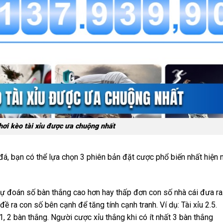
hơi kèo tài xỉu được ưa chuộng nhất
 đá, bạn có thể lựa chọn 3 phiên bản đặt cược phổ biến nhất hiện 
dự đoán số bàn thắng cao hơn hay thấp đơn con số nhà cái đưa ra
 đề ra con số bên cạnh để tăng tính cạnh tranh. Ví dụ: Tài xỉu 2.5.
 1, 2 bàn thắng. Người cược xỉu thắng khi có ít nhất 3 bàn thắng