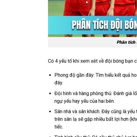
Phân tích
Có 4 yếu tố khi xem xét về đội bóng bạn c
Phong độ gần đây: Tìm hiểu kết quả hoặc
đây.
Đội hình và hàng phòng thủ: Đánh giá l
ngự yếu hay yếu của hai bên.
Sân nhà và sân khách: Đây cũng là yếu
trên sân lạ sẽ gặp nhiều bất lợi hơn (k
tiếc.