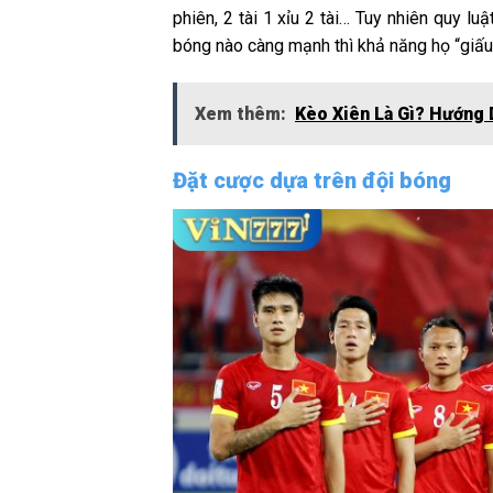
phiên, 2 tài 1 xỉu 2 tài… Tuy nhiên quy l
bóng nào càng mạnh thì khả năng họ “giấu 
Xem thêm:
Kèo Xiên Là Gì? Hướng 
Đặt cược dựa trên đội bóng