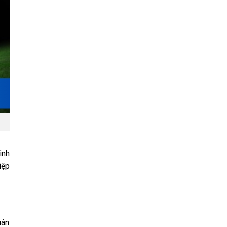
ình
iệp
uân