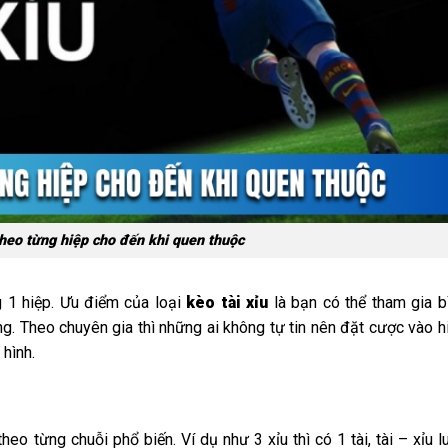
heo từng hiệp cho đến khi quen thuộc
g 1 hiệp. Ưu điểm của loại
kèo tài xỉu
là bạn có thể tham gia b
g. Theo chuyên gia thì những ai không tự tin nên đặt cược vào h
 hình.
eo từng chuỗi phổ biến. Ví dụ như 3 xỉu thì có 1 tài, tài – xỉu l