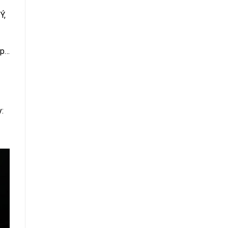
Ý,
up…
: