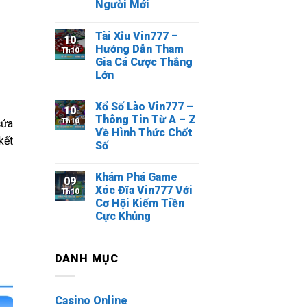
Người Mới
Tài Xỉu Vin777 –
10
Hướng Dẫn Tham
Th10
Gia Cá Cược Thắng
Lớn
Xổ Số Lào Vin777 –
10
Thông Tin Từ A – Z
Th10
cửa
Về Hình Thức Chốt
kết
Số
Khám Phá Game
09
Xóc Đĩa Vin777 Với
Th10
Cơ Hội Kiếm Tiền
Cực Khủng
DANH MỤC
Casino Online