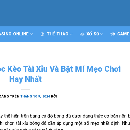
ASINO ONLINE
THỂ THAO
XỔ SỐ
GAME
c Kèo Tài Xỉu Và Bật Mí Mẹo Chơi
Hay Nhất
 ĐĂNG TRÊN
THÁNG 10 9, 2024
BỞI
ày thể hiện trên bảng cá độ bóng đá dưới dạng thức cơ bản nên 
khi chọn tài xỉu bóng đá cần áp dụng một số mẹo nhất định. Nh