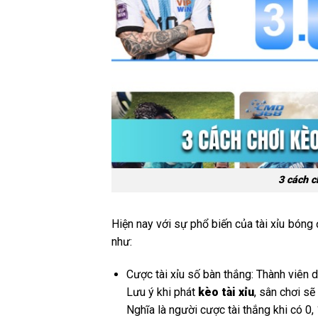
3 cách c
Hiện nay với sự phổ biến của tài xỉu bóng
như:
Cược tài xỉu số bàn thắng: Thành viên 
Lưu ý khi phát
kèo tài xỉu
, sân chơi sẽ
Nghĩa là người cược tài thắng khi có 0,