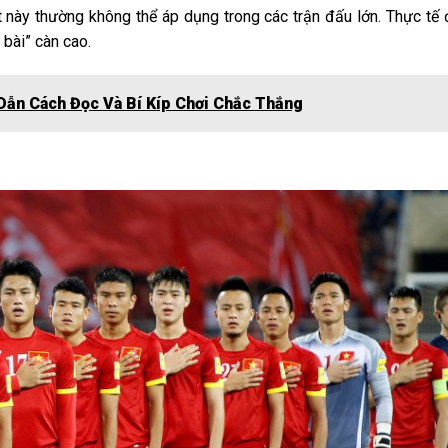
uật này thường không thể áp dụng trong các trận đấu lớn. Thực tế 
bài” càn cao.
Dẫn Cách Đọc Và Bí Kíp Chơi Chắc Thắng