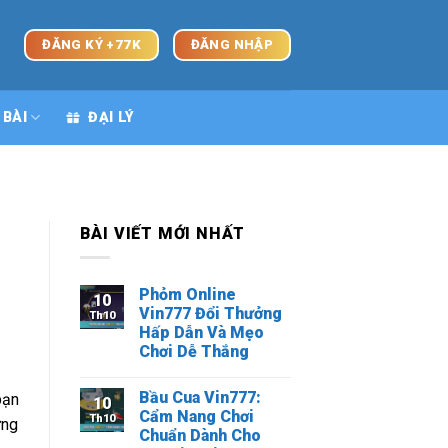
ĐĂNG KÝ +77K
ĐĂNG NHẬP
 BÀI
ĐẠI LÝ
BÀI VIẾT MỚI NHẤT
Phỏm Online
10
Vin777 Đổi Thưởng
Th10
Hấp Dẫn Và Mẹo
Chơi Dễ Thắng
Bầu Cua Vin777:
bạn
10
Cẩm Nang Chơi
Th10
ưng
Chuẩn Dành Cho