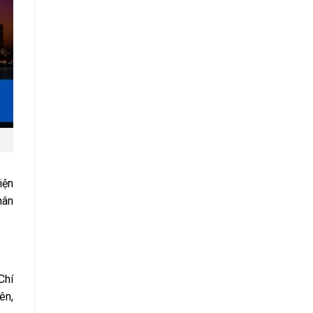
iện
hân
Chí
ên,