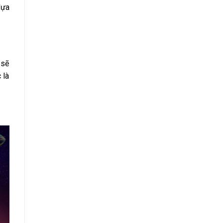
lựa
 sẽ
 là