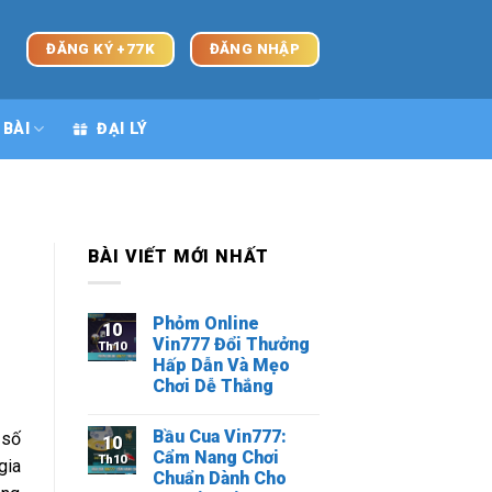
ĐĂNG KÝ +77K
ĐĂNG NHẬP
 BÀI
ĐẠI LÝ
BÀI VIẾT MỚI NHẤT
Phỏm Online
10
Vin777 Đổi Thưởng
Th10
Hấp Dẫn Và Mẹo
Chơi Dễ Thắng
Bầu Cua Vin777:
 số
10
Cẩm Nang Chơi
Th10
gia
Chuẩn Dành Cho