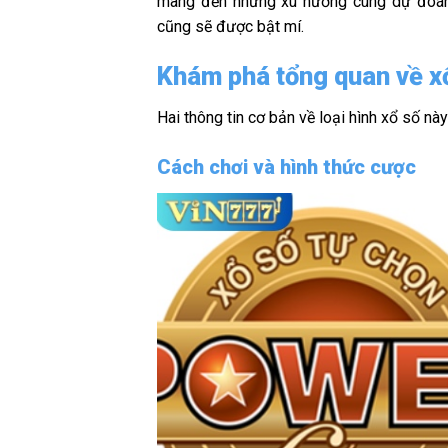
mang đến những xu hướng cùng dự đoán 
cũng sẽ được bật mí.
Khám phá tổng quan về x
Hai thông tin cơ bản về loại hình xổ số này
Cách chơi và hình thức cược