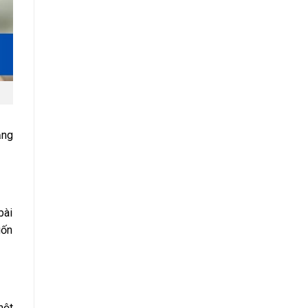
ăng
bài
uốn
một