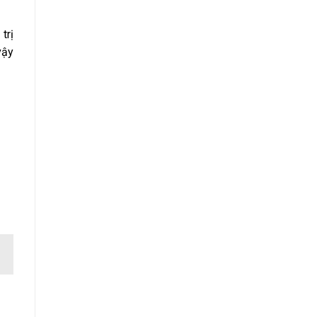
trị
vậy