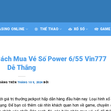
ASINO ONLINE
THỂ THAO
XỔ SỐ
GAME
ách Mua Vé Số Power 6/55 Vin777
Dễ Thắng
 ĐĂNG TRÊN
THÁNG 10 9, 2024
BỞI
i giá trị thưởng jackpot hấp dẫn hàng đầu hiện nay. Loại hình xổ
dạng. Để bạn có thêm cái nhìn khách quan hơn về game, chuyên 