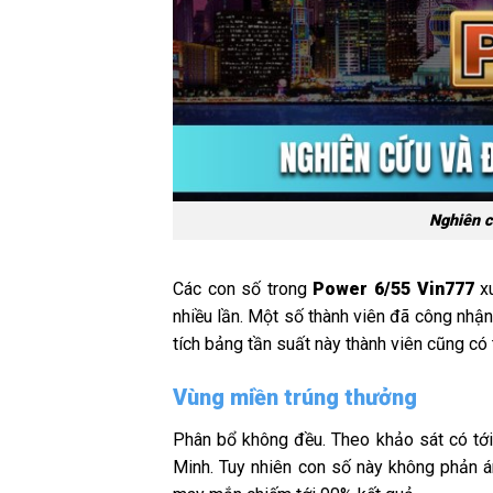
Nghiên c
Các con số trong
Power 6/55 Vin777
xu
nhiều lần. Một số thành viên đã công nhận
tích bảng tần suất này thành viên cũng c
Vùng miền trúng thưởng
Phân bổ không đều. Theo khảo sát có tới 
Minh. Tuy nhiên con số này không phản á