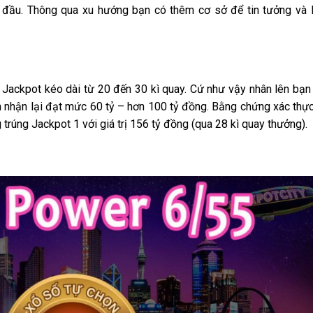
đầu. Thông qua xu hướng bạn có thêm cơ sở để tin tưởng và 
g Jackpot kéo dài từ 20 đến 30 kì quay. Cứ như vậy nhân lên bạn
iên nhận lại đạt mức 60 tỷ – hơn 100 tỷ đồng. Bằng chứng xác thực
rúng Jackpot 1 với giá trị 156 tỷ đồng (qua 28 kì quay thưởng).