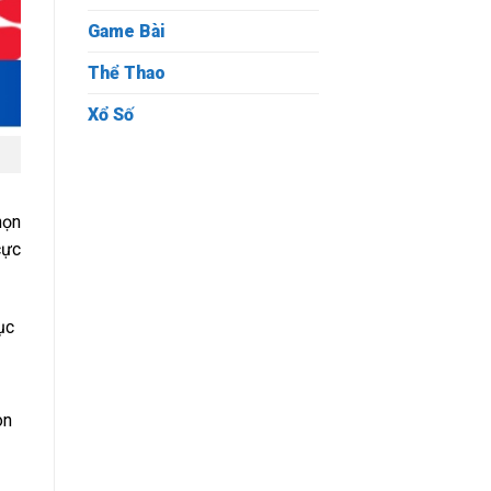
Game Bài
Thể Thao
Xổ Số
họn
cực
ục
on