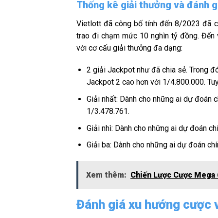
Thống kê giải thưởng và đánh gi
Vietlott đã công bố tính đến 8/2023 đã c
trao đi chạm mức 10 nghìn tỷ đồng. Đến
với cơ cấu giải thưởng đa dạng:
2 giải Jackpot như đã chia sẻ. Trong đó
Jackpot 2 cao hơn với 1/4.800.000. Tuy
Giải nhất: Dành cho những ai dự đoán chí
1/3.478.761.
Giải nhì: Dành cho những ai dự đoán chín
Giải ba: Dành cho những ai dự đoán chính
Xem thêm:
Chiến Lược Cược Mega 6
Đánh giá xu hướng cược 