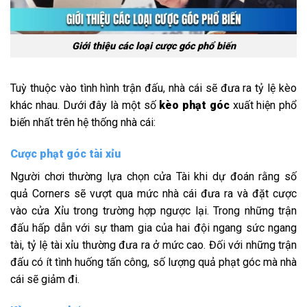
Giới thiệu các loại cược góc phổ biến
Tuỳ thuộc vào tình hình trận đấu, nhà cái sẽ đưa ra tỷ lệ kèo
khác nhau. Dưới đây là một số
kèo phạt góc
xuất hiện phổ
biến nhất trên hệ thống nhà cái:
Cược phạt góc tài xỉu
Người chơi thường lựa chọn cửa Tài khi dự đoán rằng số
quả Corners sẽ vượt qua mức nhà cái đưa ra và đặt cược
vào cửa Xỉu trong trường hợp ngược lại. Trong những trận
đấu hấp dẫn với sự tham gia của hai đội ngang sức ngang
tài, tỷ lệ tài xỉu thường đưa ra ở mức cao. Đối với những trận
đấu có ít tình huống tấn công, số lượng quả phạt góc mà nhà
cái sẽ giảm đi.