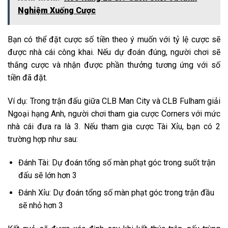
Nghiệm Xuống Cược
Bạn có thể đặt cược số tiền theo ý muốn với tỷ lệ cược sẽ
được nhà cái công khai. Nếu dự đoán đúng, người chơi sẽ
thắng cược và nhận được phần thưởng tương ứng với số
tiền đã đặt.
Ví dụ: Trong trận đấu giữa CLB Man City và CLB Fulham giải
Ngoại hạng Anh, người chơi tham gia cược Corners với mức
nhà cái đưa ra là 3. Nếu tham gia cược Tài Xỉu, bạn có 2
trường hợp như sau:
Đánh Tài: Dự đoán tổng số màn phạt góc trong suốt trận
đấu sẽ lớn hơn 3
Đánh Xỉu: Dự đoán tổng số màn phạt góc trong trận đầu
sẽ nhỏ hơn 3