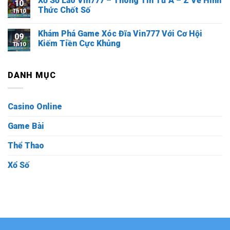
Xổ Số Lào Vin777 – Thông Tin Từ A – Z Về Hình
10
Thức Chốt Số
Th10
Khám Phá Game Xóc Đĩa Vin777 Với Cơ Hội
09
Kiếm Tiền Cực Khủng
Th10
DANH MỤC
Casino Online
Game Bài
Thể Thao
Xổ Số