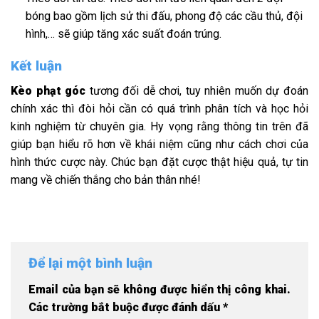
bóng bao gồm lịch sử thi đấu, phong độ các cầu thủ, đội
hình,… sẽ giúp tăng xác suất đoán trúng.
Kết luận
Kèo phạt góc
tương đối dễ chơi, tuy nhiên muốn dự đoán
chính xác thì đòi hỏi cần có quá trình phân tích và học hỏi
kinh nghiệm từ chuyên gia. Hy vọng rằng thông tin trên đã
giúp bạn hiểu rõ hơn về khái niệm cũng như cách chơi của
hình thức cược này. Chúc bạn đặt cược thật hiệu quả, tự tin
mang về chiến thắng cho bản thân nhé!
Để lại một bình luận
Email của bạn sẽ không được hiển thị công khai.
Các trường bắt buộc được đánh dấu
*