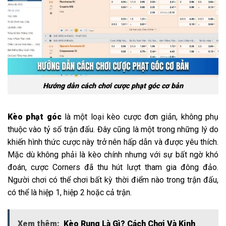
Hướng dẫn cách chơi cược phạt góc cơ bả
n
Kèo phạt góc
là một loại kèo cược đơn giản, không phụ
thuộc vào tỷ số trận đấu. Đây cũng là một trong những lý do
khiến hình thức cược này trở nên hấp dẫn và được yêu thích.
Mặc dù không phải là kèo chính nhưng với sự bất ngờ khó
đoán, cược Corners đã thu hút lượt tham gia đông đảo.
Người chơi có thể chơi bất kỳ thời điểm nào trong trận đấu,
có thể là hiệp 1, hiệp 2 hoặc cả trận.
Xem thêm:
Kèo Rung Là Gì? Cách Chơi Và Kinh