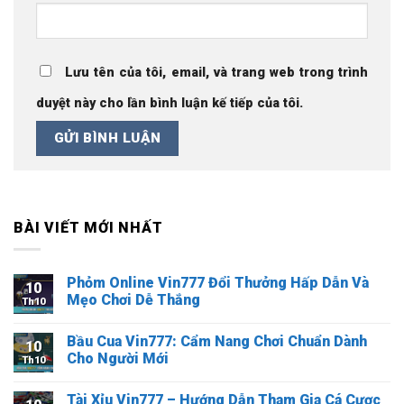
Lưu tên của tôi, email, và trang web trong trình
duyệt này cho lần bình luận kế tiếp của tôi.
BÀI VIẾT MỚI NHẤT
Phỏm Online Vin777 Đổi Thưởng Hấp Dẫn Và
10
Mẹo Chơi Dễ Thắng
Th10
Bầu Cua Vin777: Cẩm Nang Chơi Chuẩn Dành
10
Cho Người Mới
Th10
Tài Xỉu Vin777 – Hướng Dẫn Tham Gia Cá Cược