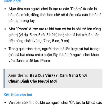
Cách chơi
Mục tiêu của người chơi là tạo ra các “Phỏm” từ các lá
bài của mình, đồng thời hạn chế số điểm của các lá bài lẻ
còn lại trong tay.
Một “Phỏm” được tạo ra khi bạn có ba lá bài trở lên cùng
giá trị (ví dụ: 5 cơ, 5 rô, 5 bích) hoặc ba lá bài trở lên liên
tiếp cùng chất (ví dụ: 7 cơ, 8 cơ, 9 cơ).
Trong quá trình chơi, người chơi sẽ lần lượt rút bài từ nọc
(các lá bài chưa chia) hoặc lấy lá bài từ người chơi khác
vừa đánh ra để tạo Phỏm.
Xem thêm:
Bầu Cua Vin777: Cẩm Nang Chơi
Chuẩn Dành Cho Người Mới
Kết thúc ván bài
Ván bài sẽ kết thúc khi có người chơi “Ù”, tức là tất cả các