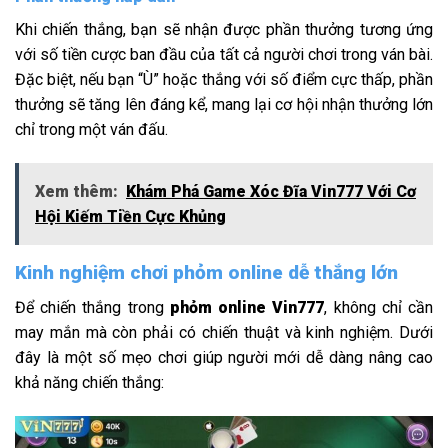
Khi chiến thắng, bạn sẽ nhận được phần thưởng tương ứng
với số tiền cược ban đầu của tất cả người chơi trong ván bài.
Đặc biệt, nếu bạn “Ù” hoặc thắng với số điểm cực thấp, phần
thưởng sẽ tăng lên đáng kể, mang lại cơ hội nhận thưởng lớn
chỉ trong một ván đấu.
Xem thêm:
Khám Phá Game Xóc Đĩa Vin777 Với Cơ
Hội Kiếm Tiền Cực Khủng
Kinh nghiệm chơi phỏm online dễ thắng lớn
Để chiến thắng trong
phỏm online Vin777
, không chỉ cần
may mắn mà còn phải có chiến thuật và kinh nghiệm. Dưới
đây là một số mẹo chơi giúp người mới dễ dàng nâng cao
khả năng chiến thắng: