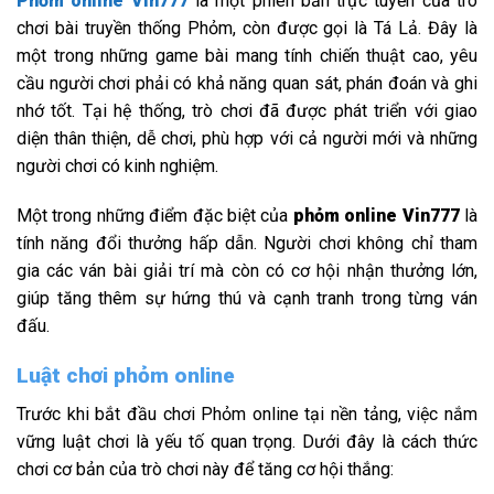
Phỏm online Vin777
là một phiên bản trực tuyến của trò
chơi bài truyền thống Phỏm, còn được gọi là Tá Lả. Đây là
một trong những game bài mang tính chiến thuật cao, yêu
cầu người chơi phải có khả năng quan sát, phán đoán và ghi
nhớ tốt. Tại hệ thống, trò chơi đã được phát triển với giao
diện thân thiện, dễ chơi, phù hợp với cả người mới và những
người chơi có kinh nghiệm.
Một trong những điểm đặc biệt của
phỏm online Vin777
là
tính năng đổi thưởng hấp dẫn. Người chơi không chỉ tham
gia các ván bài giải trí mà còn có cơ hội nhận thưởng lớn,
giúp tăng thêm sự hứng thú và cạnh tranh trong từng ván
đấu.
Luật chơi phỏm online
Trước khi bắt đầu chơi Phỏm online tại nền tảng, việc nắm
vững luật chơi là yếu tố quan trọng. Dưới đây là cách thức
chơi cơ bản của trò chơi này để tăng cơ hội thắng: