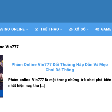
ASINO ONLINE
THỂ THAO
XỔ SỐ
GAME
ne Vin777
Phỏm Online Vin777 Đổi Thưởng Hấp Dẫn Và Mẹo
Chơi Dễ Thắng
Phỏm online Vin777 là một trong những trò chơi phổ biến
nhất hiện nay, thu [...]